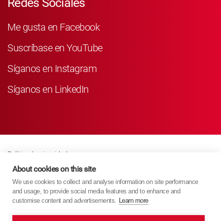
Redes Sociales
Me gusta en Facebook
Suscríbase en YouTube
Síganos en Instagram
Síganos en LinkedIn
Política de privacidad
Business Partner Privacy
About cookies on this site
We use cookies to collect and analyse information on site performance
Política De Cookies
and usage, to provide social media features and to enhance and
Modern Slavery Act Policy
customise content and advertisements.
Learn more
Imprint