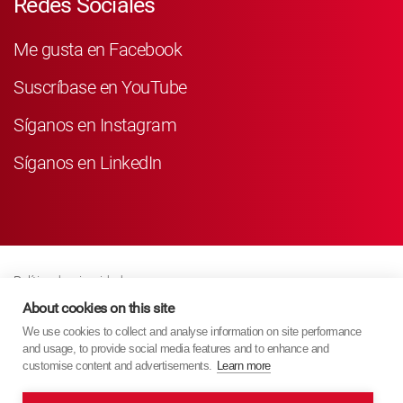
Redes Sociales
Me gusta en Facebook
Suscríbase en YouTube
Síganos en Instagram
Síganos en LinkedIn
Política de privacidad
Business Partner Privacy
About cookies on this site
We use cookies to collect and analyse information on site performance
Política De Cookies
and usage, to provide social media features and to enhance and
Modern Slavery Act Policy
customise content and advertisements.
Learn more
Imprint