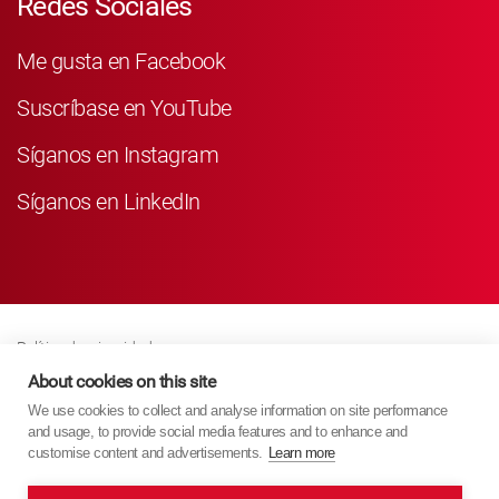
Redes Sociales
Me gusta en Facebook
Suscríbase en YouTube
Síganos en Instagram
Síganos en LinkedIn
Política de privacidad
Business Partner Privacy
About cookies on this site
We use cookies to collect and analyse information on site performance
Política De Cookies
and usage, to provide social media features and to enhance and
Modern Slavery Act Policy
customise content and advertisements.
Learn more
Imprint