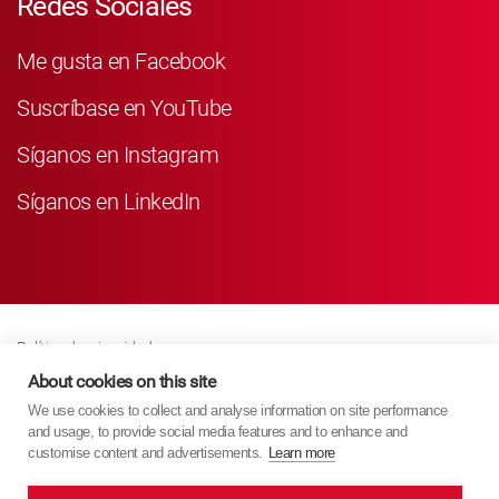
Redes Sociales
Me gusta en Facebook
Suscríbase en YouTube
Síganos en Instagram
Síganos en LinkedIn
Política de privacidad
Business Partner Privacy
About cookies on this site
We use cookies to collect and analyse information on site performance
Política De Cookies
and usage, to provide social media features and to enhance and
Modern Slavery Act Policy
customise content and advertisements.
Learn more
Imprint