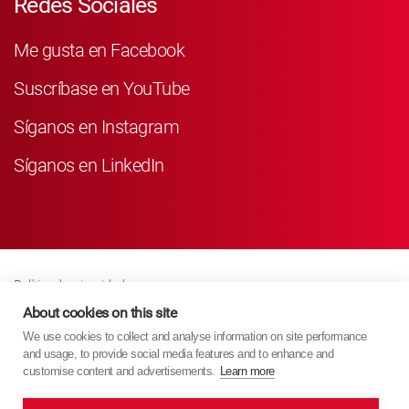
Redes Sociales
Me gusta en Facebook
Suscríbase en YouTube
Síganos en Instagram
Síganos en LinkedIn
Política de privacidad
Business Partner Privacy
About cookies on this site
We use cookies to collect and analyse information on site performance
Política De Cookies
and usage, to provide social media features and to enhance and
Modern Slavery Act Policy
customise content and advertisements.
Learn more
Imprint