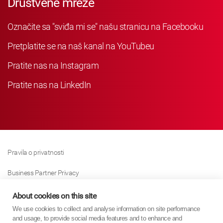
Društvene mreže
Označite sa "sviđa mi se" našu stranicu na Facebooku
Pretplatite se na naš kanal na YouTubeu
Pratite nas na Instagram
Pratite nas na LinkedIn
Pravila o privatnosti
Business Partner Privacy
Pravila O Kolačićima
About cookies on this site
We use cookies to collect and analyse information on site performance
Modern Slavery Act Policy
and usage, to provide social media features and to enhance and