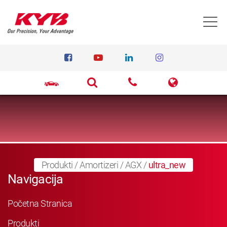
T
Produkti
/
Amortizeri
/
AGX
/
ultra_new
Navigacija
Početna Stranica
Produkti