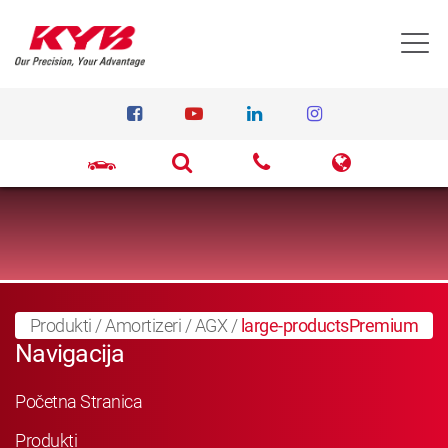
T
Produkti
/
Amortizeri
/
AGX
/
large-productsPremium
Navigacija
Početna Stranica
Produkti