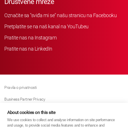
Društvene mreže
Označite sa "sviđa mi se" našu stranicu na Facebooku
Pretplatite se na naš kanal na YouTubeu
Pratite nas na Instagram
Pratite nas na LinkedIn
Pravila o privatnosti
Business Partner Privacy
Pravila O Kolačićima
About cookies on this site
We use cookies to collect and analyse information on site performance
Modern Slavery Act Policy
and usage, to provide social media features and to enhance and