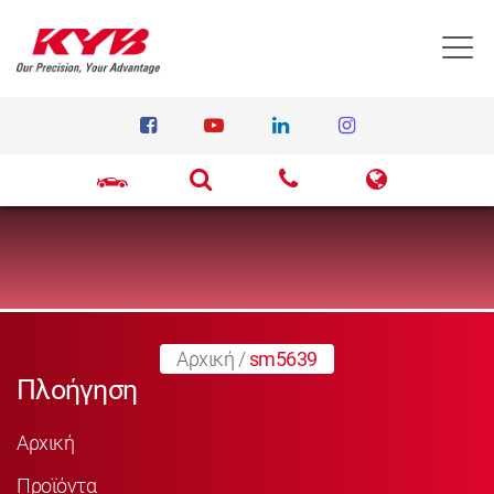
T
Αρχική
/
sm5639
Πλοήγηση
Αρχική
Προϊόντα