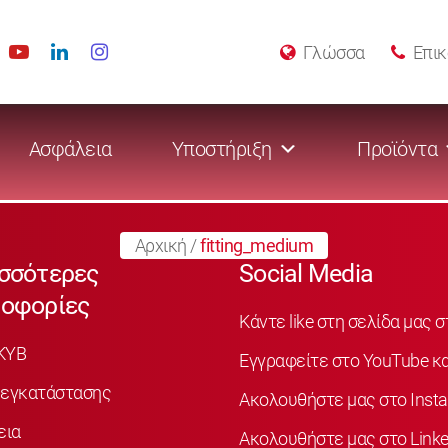
Γλώσσα
Επικ
Ασφάλεια
Υποστήριξη
Προϊόντα
Αρχική
/
fitting_medium
σσότερες
Social Media
οφορίες
Κάντε like στη σελίδα μας 
KYB
Εγγραφείτε στο YouTube κα
 εγκατάστασης
Ακολουθήστε μας στο Inst
εια
Ακολουθήστε μας στο Linke