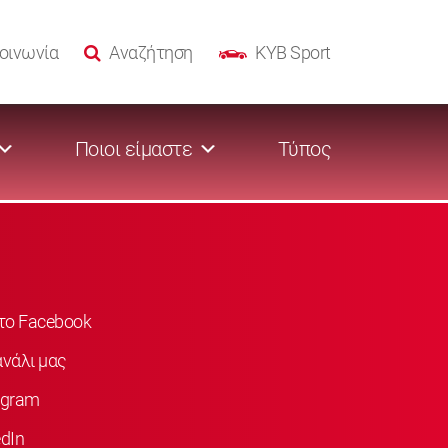
οινωνία
Αναζήτηση
KYB Sport
Ποιοι είμαστε
Τύπος
στο Facebook
νάλι μας
agram
dIn