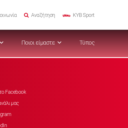
οινωνία
Αναζήτηση
KYB Sport
Ποιοι είμαστε
Τύπος
στο Facebook
νάλι μας
agram
dIn