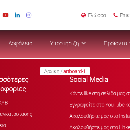
Γλώσσα
Επικ
Ασφάλεια
Υποστήριξη
Προϊόντα
Αρχική
/
artboard-1
σσότερες
Social Media
οφορίες
Κάντε like στη σελίδα μας 
KYB
Εγγραφείτε στο YouTube κα
 εγκατάστασης
Ακολουθήστε μας στο Inst
εια
Ακολουθήστε μας στο Linke