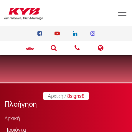
T
Αρχική
/
8signs8
Πλοήγηση
Αρχική
Προϊόντα