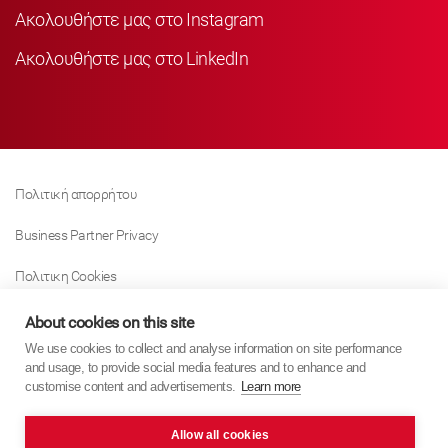
Ακολουθήστε μας στο Instagram
Ακολουθήστε μας στο LinkedIn
Πολιτική απορρήτου
Business Partner Privacy
Πολιτικη Cookies
Modern Slavery Act Policy
About cookies on this site
We use cookies to collect and analyse information on site performance
Tax Strategy
and usage, to provide social media features and to enhance and
customise content and advertisements.
Learn more
Imprint
Allow all cookies
KYB Europe © 2026