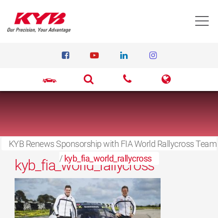
T
KYB Renews Sponsorship with FIA World Rallycross Team
15 Σεπτεμβρίου 2021
/
kyb_fia_world_rallycross
kyb_fia_world_rallycross