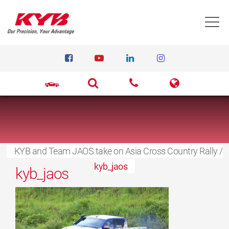
T
KYB and Team JAOS take on Asia Cross Country Rally
15 Σεπτεμβρίου 2021
/
kyb_jaos
kyb_jaos