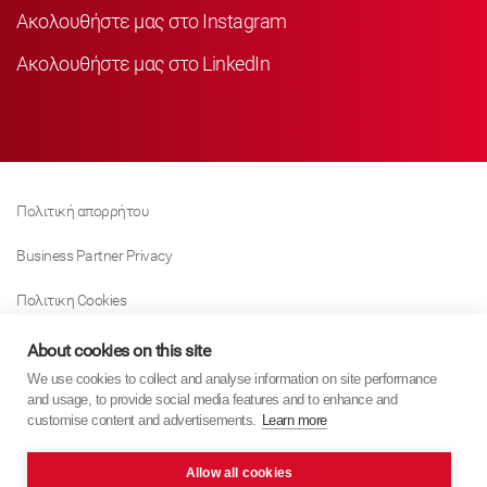
Ακολουθήστε μας στο Instagram
Ακολουθήστε μας στο LinkedIn
Πολιτική απορρήτου
Business Partner Privacy
Πολιτικη Cookies
Modern Slavery Act Policy
About cookies on this site
We use cookies to collect and analyse information on site performance
Tax Strategy
and usage, to provide social media features and to enhance and
customise content and advertisements.
Learn more
Imprint
Allow all cookies
KYB Europe © 2026