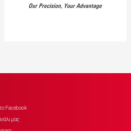
στο Facebook
νάλι μας
agram