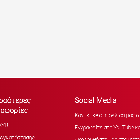
σσότερες
Social Media
οφορίες
Κάντε like στη σελίδα μας 
KYB
Εγγραφείτε στο YouTube κα
 εγκατάστασης
Ακολουθήστε μας στο Inst