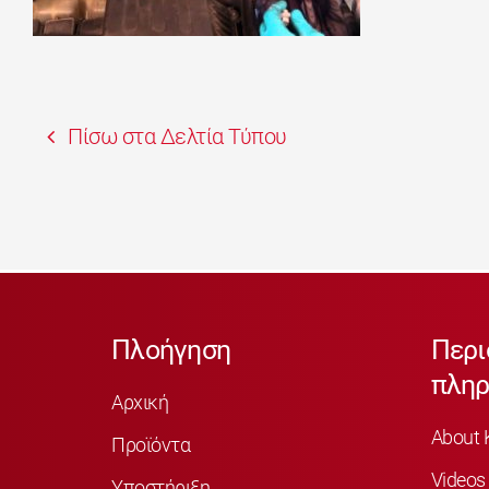
Πίσω στα Δελτία Τύπου
Πλοήγηση
Περι
πληρ
Αρχική
About 
Προϊόντα
Videos
Υποστήριξη