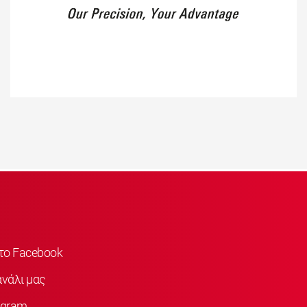
στο Facebook
νάλι μας
agram