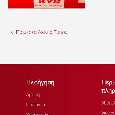
Πίσω στα Δελτία Τύπου
Πλοήγηση
Περι
πληρ
Αρχική
About 
Προϊόντα
Videos
Υποστήριξη