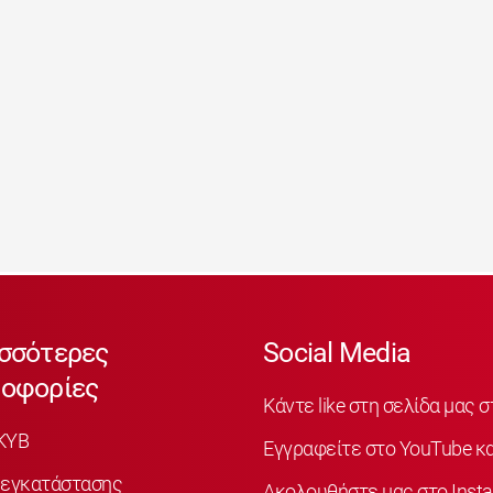
σσότερες
Social Media
οφορίες
Κάντε like στη σελίδα μας 
KYB
Εγγραφείτε στο YouTube κα
 εγκατάστασης
Ακολουθήστε μας στο Inst