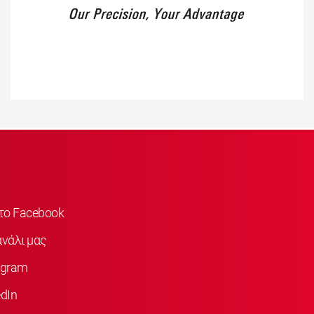
στο Facebook
νάλι μας
agram
dIn