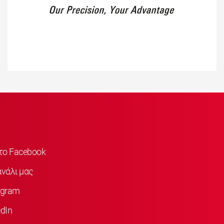
στο Facebook
νάλι μας
agram
dIn