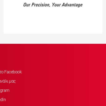
στο Facebook
νάλι μας
agram
dIn