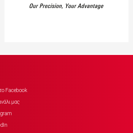
στο Facebook
νάλι μας
agram
dIn