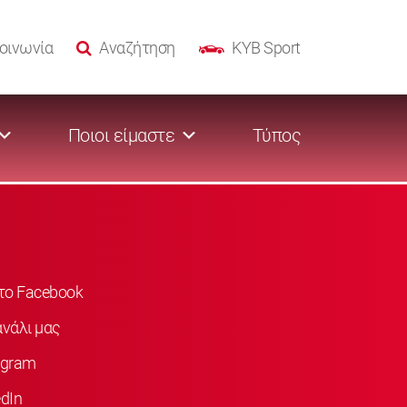
οινωνία
Αναζήτηση
KYB Sport
Ποιοι είμαστε
Τύπος
στο Facebook
νάλι μας
agram
dIn