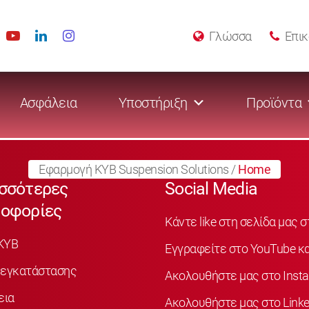
Γλώσσα
Επικ
Ασφάλεια
Υποστήριξη
Προϊόντα
Εφαρμογή KYB Suspension Solutions
/
Home
σσότερες
Social Media
οφορίες
Κάντε like στη σελίδα μας 
KYB
Εγγραφείτε στο YouTube κα
 εγκατάστασης
Ακολουθήστε μας στο Inst
εια
Ακολουθήστε μας στο Linke