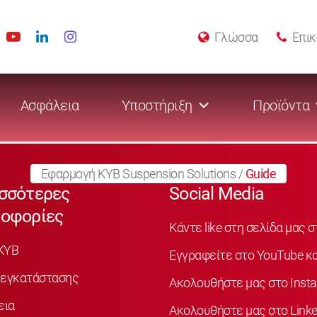
Γλώσσα
Επικ
Ασφάλεια
Υποστήριξη
Προϊόντα
Εφαρμογή KYB Suspension Solutions
/
Guide
σσότερες
Social Media
οφορίες
Κάντε like στη σελίδα μας 
KYB
Εγγραφείτε στο YouTube κα
 εγκατάστασης
Ακολουθήστε μας στο Inst
εια
Ακολουθήστε μας στο Linke