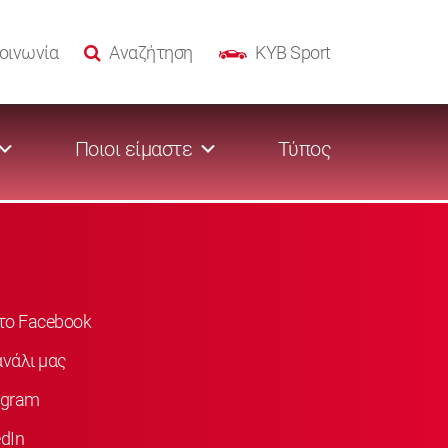
οινωνία
Αναζήτηση
KYB Sport
Ποιοι είμαστε
Τύπος
στο Facebook
νάλι μας
agram
dIn