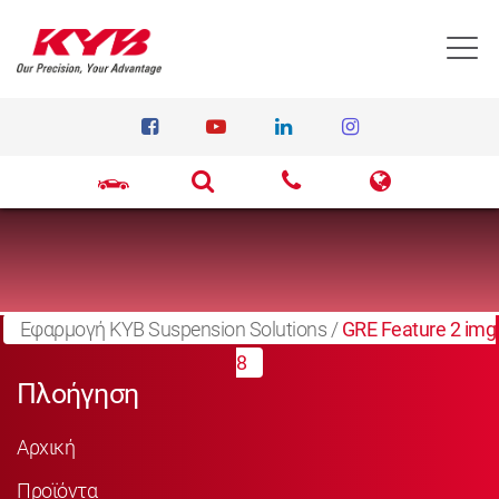
T
Εφαρμογή KYB Suspension Solutions
/
GRE Feature 2 img
8
Πλοήγηση
Αρχική
Προϊόντα