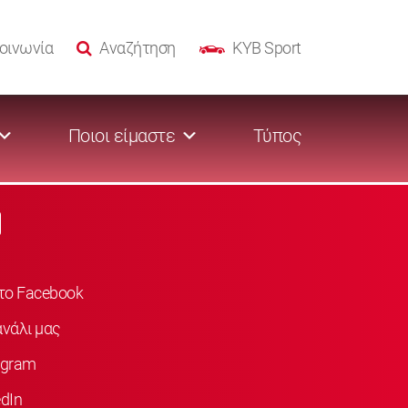
οινωνία
Αναζήτηση
KYB Sport
Ποιοι είμαστε
Τύπος
στο Facebook
νάλι μας
agram
dIn