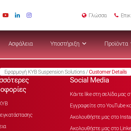
Γλώσσα
Επικ
Ασφάλεια
Υποστήριξη
Προϊόντα
Εφαρμογή KYB Suspension Solutions
/
Customer Details
σσότερες
Social Media
οφορίες
Κάντε like στη σελίδα μας 
KYB
Εγγραφείτε στο YouTube κα
 εγκατάστασης
Ακολουθήστε μας στο Inst
εια
Ακολουθήστε μας στο Linke