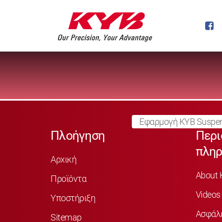
Εφαρμογή KYB Suspen
Πλοήγηση
Περι
πληρ
Αρχική
About 
Προϊόντα
Videos
Υποστήριξη
Ασφάλ
Sitemap