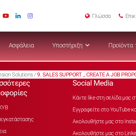
Γλώσσα
Επικ
Ασφάλεια
Υποστήριξη
Προϊόντα
sion Solutions
/
9. SALES SUPPORT _ CREATE A JOB PROP
σσότερες
Social Media
οφορίες
Κάντε like στη σελίδα μας 
KYB
Εγγραφείτε στο YouTube κα
 εγκατάστασης
Ακολουθήστε μας στο Inst
εια
Ακολουθήστε μας στο Linke