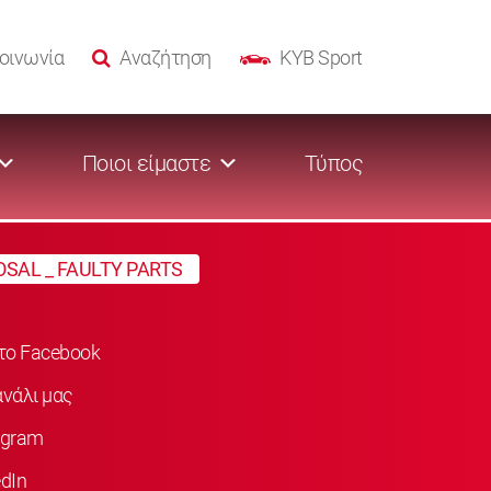
οινωνία
Αναζήτηση
KYB Sport
Ποιοι είμαστε
Τύπος
OSAL _ FAULTY PARTS
στο Facebook
νάλι μας
agram
dIn