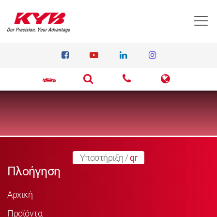
T
Υποστήριξη
/
qr
Πλοήγηση
Αρχική
Προϊόντα