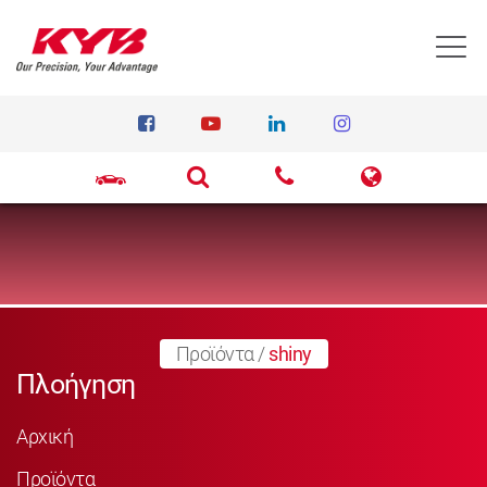
T
Προϊόντα
/
shiny
Πλοήγηση
Αρχική
Προϊόντα