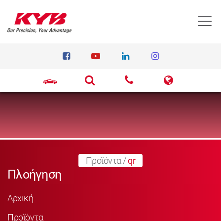
T
Προϊόντα
/
qr
Πλοήγηση
Αρχική
Προϊόντα