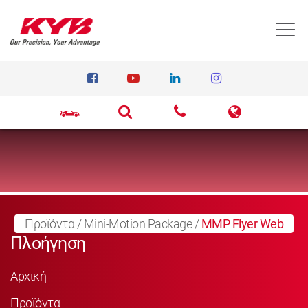
T
Προϊόντα
/
Mini-Motion Package
/
MMP Flyer Web
Πλοήγηση
Αρχική
Προϊόντα