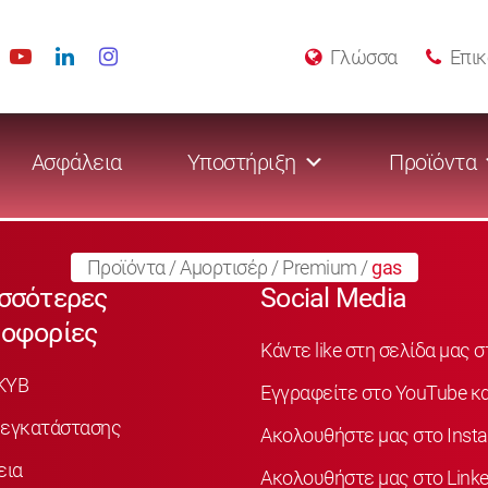
Γλώσσα
Επικ
Ασφάλεια
Υποστήριξη
Προϊόντα
Προϊόντα
/
Αμορτισέρ
/
Premium
/
gas
σσότερες
Social Media
οφορίες
Κάντε like στη σελίδα μας 
KYB
Εγγραφείτε στο YouTube κα
 εγκατάστασης
Ακολουθήστε μας στο Inst
εια
Ακολουθήστε μας στο Linke