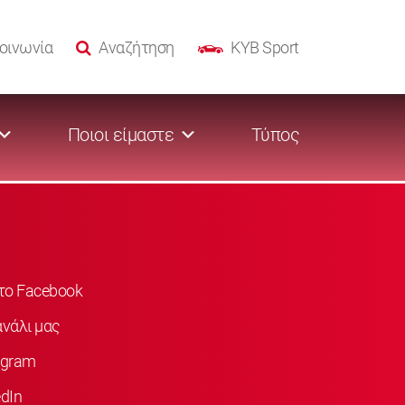
οινωνία
Αναζήτηση
KYB Sport
Ποιοι είμαστε
Τύπος
στο Facebook
νάλι μας
agram
dIn