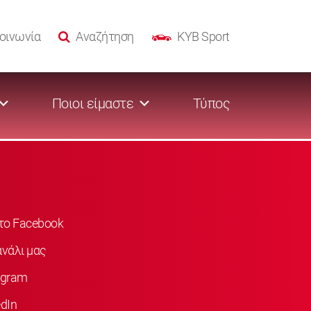
οινωνία
Αναζήτηση
KYB Sport
Ποιοι είμαστε
Τύπος
στο Facebook
νάλι μας
agram
dIn