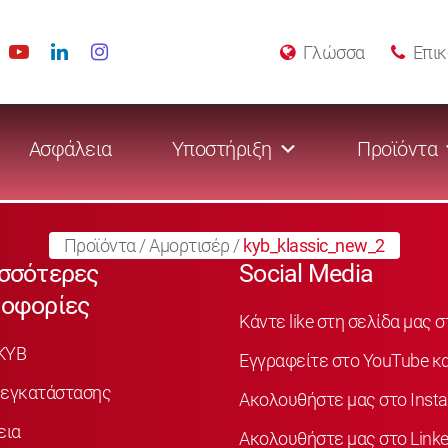
Γλώσσα
Επικ
Ασφάλεια
Υποστήριξη
Προϊόντα
Προϊόντα
/
Αμορτισέρ
/
kyb_klassic_new_2
σσότερες
Social Media
οφορίες
Κάντε like στη σελίδα μας 
KYB
Εγγραφείτε στο YouTube κα
 εγκατάστασης
Ακολουθήστε μας στο Inst
εια
Ακολουθήστε μας στο Linke