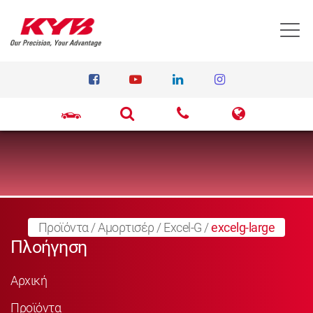
T
Προϊόντα
/
Αμορτισέρ
/
Excel-G
/
excelg-large
Πλοήγηση
Αρχική
Προϊόντα