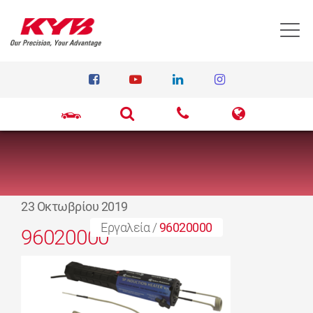
T
23 Οκτωβρίου 2019
Εργαλεία
/
96020000
96020000