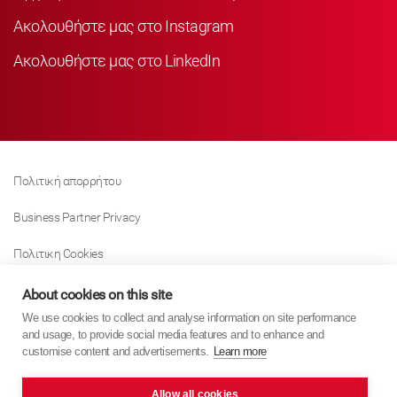
Ακολουθήστε μας στο Instagram
Ακολουθήστε μας στο LinkedIn
Πολιτική απορρήτου
Business Partner Privacy
Πολιτικη Cookies
Modern Slavery Act Policy
About cookies on this site
We use cookies to collect and analyse information on site performance
Tax Strategy
and usage, to provide social media features and to enhance and
customise content and advertisements.
Learn more
Imprint
Allow all cookies