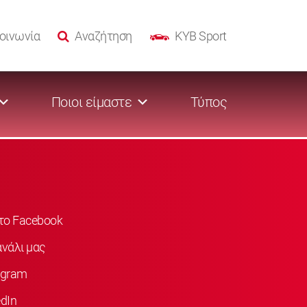
οινωνία
Αναζήτηση
KYB Sport
Ποιοι είμαστε
Τύπος
στο Facebook
νάλι μας
agram
dIn