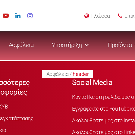
Γλώσσα
Επικ
Ασφάλεια
Υποστήριξη
Προϊόντα
Ασφάλεια
/
header
σσότερες
Social Media
οφορίες
Κάντε like στη σελίδα μας 
KYB
Εγγραφείτε στο YouTube κα
 εγκατάστασης
Ακολουθήστε μας στο Inst
εια
Ακολουθήστε μας στο Linke