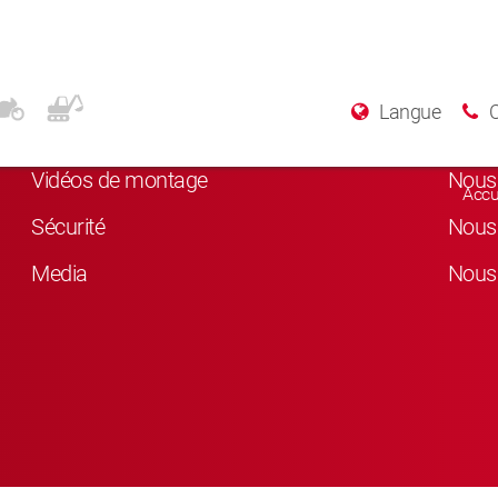
Plus d’informations
Rés
Langue
A Propos de KYB
Nous 
Vidéos de montage
Nous 
Accu
Sécurité
Nous 
Media
Nous 