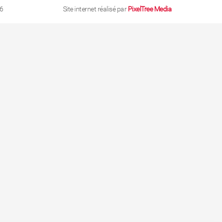
6
Site internet réalisé par
PixelTree Media