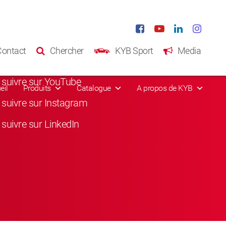
eaux sociaux
Contact
Chercher
KYB Sport
Media
suivre sur Facebook
suivre sur YouTube
eil
Produits
Catalogue
A propos de KYB
suivre sur Instagram
suivre sur LinkedIn