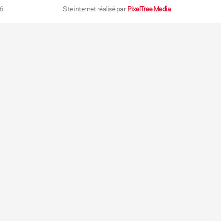
6
Site internet réalisé par
PixelTree Media