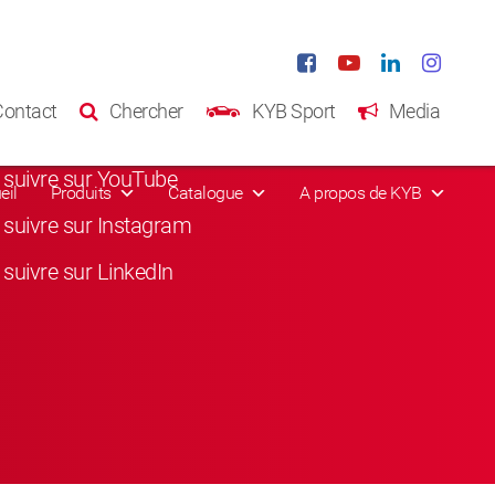
eaux sociaux
Contact
Chercher
KYB Sport
Media
suivre sur Facebook
suivre sur YouTube
eil
Produits
Catalogue
A propos de KYB
suivre sur Instagram
suivre sur LinkedIn