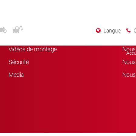
Plus d’informations
Rés
Langue
A Propos de KYB
Nous 
Vidéos de montage
Nous 
Accu
Sécurité
Nous 
Media
Nous 