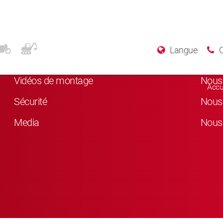
Plus d’informations
Rés
Langue
A Propos de KYB
Nous 
Vidéos de montage
Nous 
Accu
Sécurité
Nous 
Media
Nous 