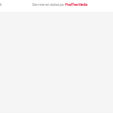
6
Site internet réalisé par
PixelTree Media