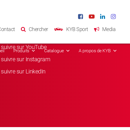
eaux sociaux
Contact
Chercher
KYB Sport
Media
suivre sur Facebook
suivre sur YouTube
eil
Produits
Catalogue
A propos de KYB
suivre sur Instagram
suivre sur LinkedIn