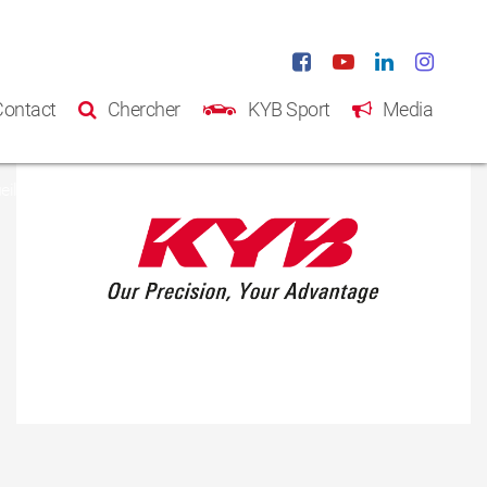
Contact
Chercher
KYB Sport
Media
eil
Produits
Catalogue
A propos de KYB