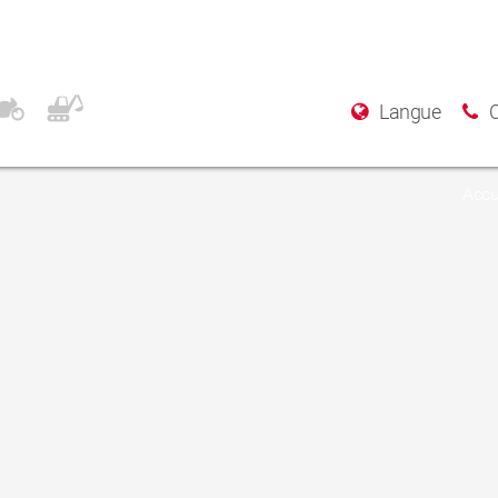
s Front
Langue
Accu