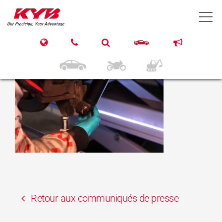
27 mars 2017
T
KYB JEEP Wrangler III
Rear
Retour aux communiqués de presse