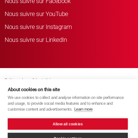
Nous suivre sur Facebook
Nous suivre sur YouTube
Nous suivre sur Instagram
Nous suivre sur LinkedIn
Politique de confidentialité
Business Partner Privacy
About cookies on this site
We use cookies to collect and analyse information on site performance
Politique De Cookies
and usage, to provide social media features and to enhance and
Modern Slavery Act Policy
customise content and advertisements.
Learn more
Imprint
Allow all cookies
KYB Europe © 2026