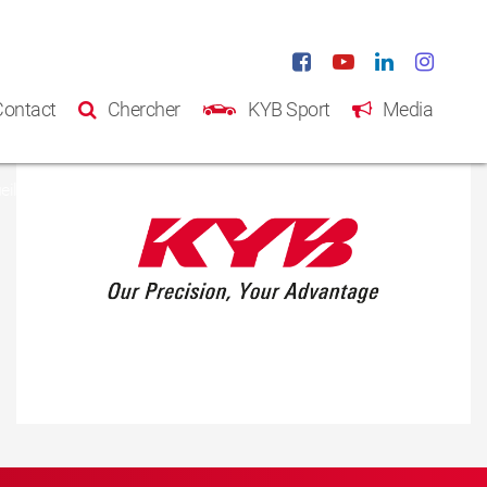
Contact
Chercher
KYB Sport
Media
eil
Produits
Catalogue
A propos de KYB