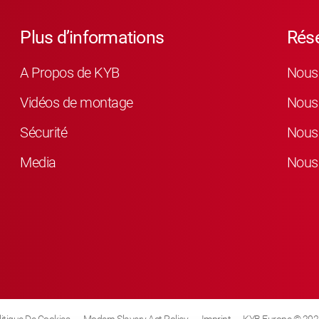
Plus d’informations
Rés
A Propos de KYB
Nous 
Vidéos de montage
Nous 
Sécurité
Nous 
Media
Nous 
litique De Cookies
Modern Slavery Act Policy
Imprint
KYB Europe © 202