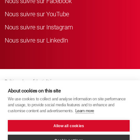
Nous suivre sur Facebook
Nous suivre sur YouTube
Nous suivre sur Instagram
Nous suivre sur LinkedIn
Politique de confidentialité
Business Partner Privacy
About cookies on this site
We use cookies to collect and analyse information on site performance
Politique De Cookies
and usage, to provide social media features and to enhance and
Modern Slavery Act Policy
customise content and advertisements.
Learn more
Imprint
Allow all cookies
KYB Europe © 2026