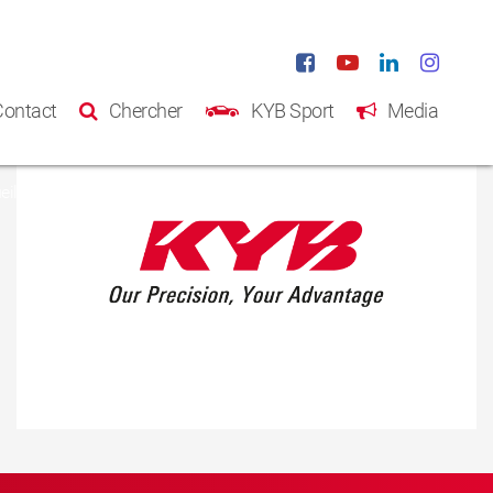
Contact
Chercher
KYB Sport
Media
eil
Produits
Catalogue
A propos de KYB