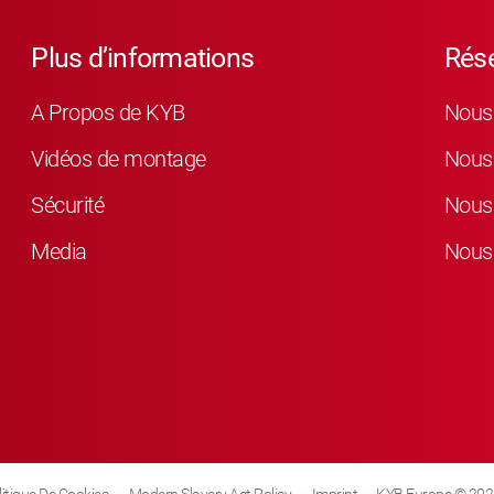
Plus d’informations
Rés
A Propos de KYB
Nous 
Vidéos de montage
Nous 
Sécurité
Nous 
Media
Nous 
litique De Cookies
Modern Slavery Act Policy
Imprint
KYB Europe © 202