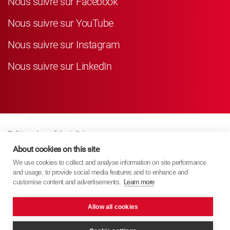
Nous suivre sur Facebook
Nous suivre sur YouTube
Nous suivre sur Instagram
Nous suivre sur LinkedIn
Politique de confidentialité
Business Partner Privacy
About cookies on this site
We use cookies to collect and analyse information on site performance
Politique De Cookies
and usage, to provide social media features and to enhance and
Modern Slavery Act Policy
customise content and advertisements.
Learn more
Imprint
Allow all cookies
KYB Europe © 2026