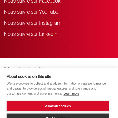
Nous suivre sur Facebook
Nous suivre sur YouTube
Nous suivre sur Instagram
Nous suivre sur LinkedIn
Politique de confidentialité
Business Partner Privacy
About cookies on this site
We use cookies to collect and analyse information on site performance
Politique De Cookies
and usage, to provide social media features and to enhance and
Modern Slavery Act Policy
customise content and advertisements.
Learn more
Imprint
Allow all cookies
KYB Europe © 2026