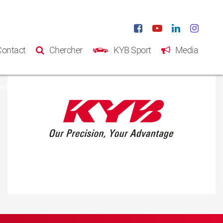
Contact
Chercher
KYB Sport
Media
eil
Produits
Catalogue
A propos de KYB