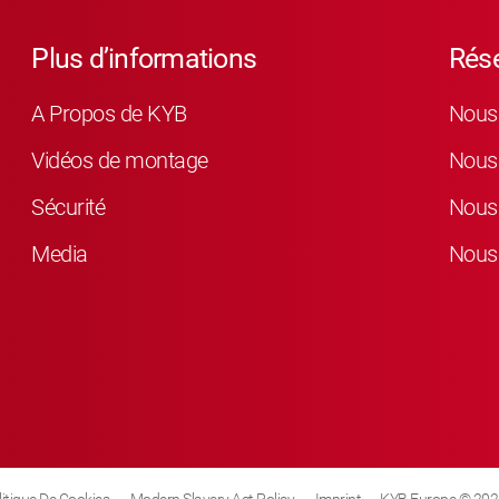
Plus d’informations
Rés
A Propos de KYB
Nous 
Vidéos de montage
Nous 
Sécurité
Nous 
Media
Nous 
litique De Cookies
Modern Slavery Act Policy
Imprint
KYB Europe © 202