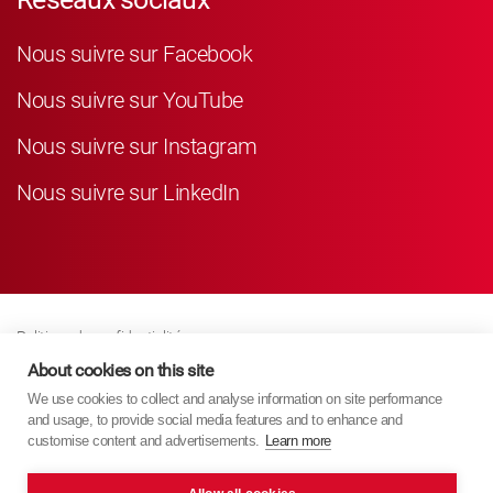
Nous suivre sur Facebook
Nous suivre sur YouTube
Nous suivre sur Instagram
Nous suivre sur LinkedIn
Politique de confidentialité
Business Partner Privacy
About cookies on this site
We use cookies to collect and analyse information on site performance
Politique De Cookies
and usage, to provide social media features and to enhance and
Modern Slavery Act Policy
customise content and advertisements.
Learn more
Imprint