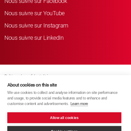
Nous suivre sur Facebook
Nous suivre sur YouTube
Nous suivre sur Instagram
Nous suivre sur LinkedIn
Politique de confidentialité
Business Partner Privacy
About cookies on this site
We use cookies to collect and analyse information on site performance
Politique De Cookies
and usage, to provide social media features and to enhance and
Modern Slavery Act Policy
customise content and advertisements.
Learn more
Imprint
Allow all cookies
KYB Europe © 2026