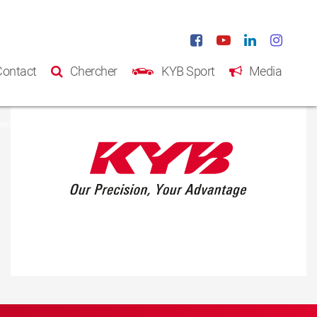
Contact
Chercher
KYB Sport
Media
eil
Produits
Catalogue
A propos de KYB