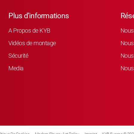
Plus d’informations
Rés
A Propos de KYB
Nous 
Vidéos de montage
Nous 
Sécurité
Nous 
Media
Nous 
litique De Cookies
Modern Slavery Act Policy
Imprint
KYB Europe © 202