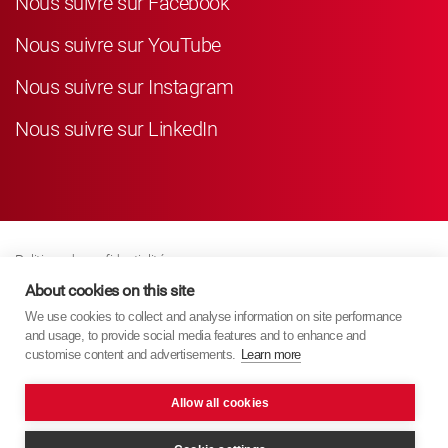
Nous suivre sur Facebook
Nous suivre sur YouTube
Nous suivre sur Instagram
Nous suivre sur LinkedIn
Politique de confidentialité
Business Partner Privacy
About cookies on this site
We use cookies to collect and analyse information on site performance
Politique De Cookies
and usage, to provide social media features and to enhance and
Modern Slavery Act Policy
customise content and advertisements.
Learn more
Imprint
Allow all cookies
KYB Europe © 2026