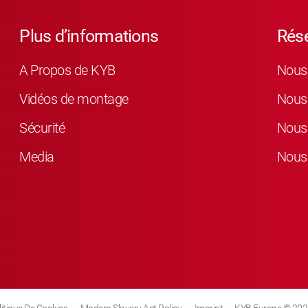
Plus d’informations
Rés
A Propos de KYB
Nous 
Vidéos de montage
Nous 
Sécurité
Nous 
Media
Nous 
litique De Cookies
Modern Slavery Act Policy
Imprint
KYB Europe © 202