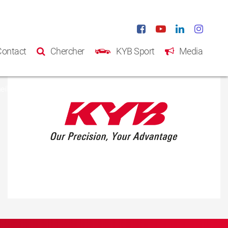
Contact
Chercher
KYB Sport
Media
eil
Produits
Catalogue
A propos de KYB